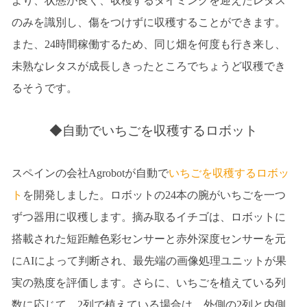
より、状態が良く、収穫するタイミングを迎えたレタス
のみを識別し、傷をつけずに収穫することができます。
また、24時間稼働するため、同じ畑を何度も行き来し、
未熟なレタスが成長しきったところでちょうど収穫でき
るそうです。
◆自動でいちごを収穫するロボット
スペインの会社Agrobotが自動で
いちごを収穫するロボッ
ト
を開発しました。ロボットの24本の腕がいちごを一つ
ずつ器用に収穫します。摘み取るイチゴは、ロボットに
搭載された短距離色彩センサーと赤外深度センサーを元
にAIによって判断され、最先端の画像処理ユニットが果
実の熟度を評価します。さらに、いちごを植えている列
数に応じて、2列で植えている場合は、外側の2列と内側