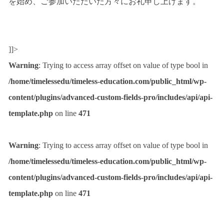
を始め、ご参加いただいた方々にお礼申し上げます。
]]>
Warning
: Trying to access array offset on value of type bool in
/home/timelessedu/timeless-education.com/public_html/wp-
content/plugins/advanced-custom-fields-pro/includes/api/api-
template.php
on line
471
Warning
: Trying to access array offset on value of type bool in
/home/timelessedu/timeless-education.com/public_html/wp-
content/plugins/advanced-custom-fields-pro/includes/api/api-
template.php
on line
471