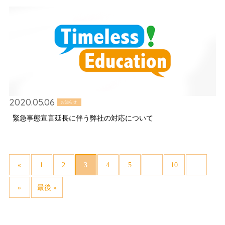
2020.05.06
お知らせ
緊急事態宣言延長に伴う弊社の対応について
3
...
...
«
1
2
4
5
10
»
最後 »